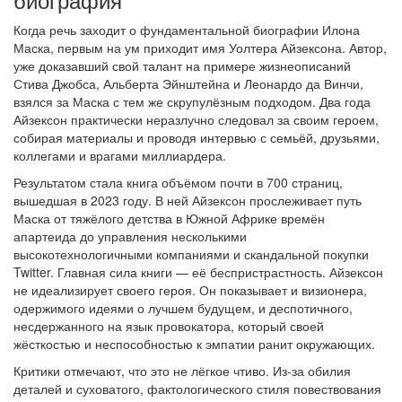
Когда речь заходит о фундаментальной биографии Илона
Маска, первым на ум приходит имя Уолтера Айзексона. Автор,
уже доказавший свой талант на примере жизнеописаний
Стива Джобса, Альберта Эйнштейна и Леонардо да Винчи,
взялся за Маска с тем же скрупулёзным подходом. Два года
Айзексон практически неразлучно следовал за своим героем,
собирая материалы и проводя интервью с семьёй, друзьями,
коллегами и врагами миллиардера.
Результатом стала книга объёмом почти в 700 страниц,
вышедшая в 2023 году. В ней Айзексон прослеживает путь
Маска от тяжёлого детства в Южной Африке времён
апартеида до управления несколькими
высокотехнологичными компаниями и скандальной покупки
Twitter. Главная сила книги — её беспристрастность. Айзексон
не идеализирует своего героя. Он показывает и визионера,
одержимого идеями о лучшем будущем, и деспотичного,
несдержанного на язык провокатора, который своей
жёсткостью и неспособностью к эмпатии ранит окружающих.
Критики отмечают, что это не лёгкое чтиво. Из-за обилия
деталей и суховатого, фактологического стиля повествования