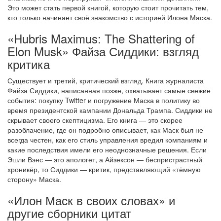
Это может стать первой книгой, которую стоит прочитать тем,
кто только начинает своё знакомство с историей Илона Маска.
«Hubris Maximus: The Shattering of
Elon Musk» Файза Сиддики: взгляд
критика
Существует и третий, критический взгляд. Книга журналиста
Файза Сиддики, написанная позже, охватывает самые свежие
события: покупку Twitter и погружение Маска в политику во
время президентской кампании Дональда Трампа. Сиддики не
скрывает своего скептицизма. Его книга — это скорее
разоблачение, где он подробно описывает, как Маск был не
всегда честен, как его стиль управления вредил компаниям и
какие последствия имели его неоднозначные решения. Если
Эшли Вэнс — это апологет, а Айзексон — беспристрастный
хроникёр, то Сиддики — критик, представляющий «тёмную
сторону» Маска.
«Илон Маск в своих словах» и
другие сборники цитат