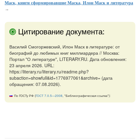
Маск, книги сформировавшие Маска, Илон Маск и литература
→
Цитирование документа:
Василий Смогоржевский, Илон Маск в литературе: от
биографий до любимых книг миллиардера // Москва:
Портал "О литературе", LITERARY.RU. Дата обновления:
23 апреля 2026. URL:
https://literary.ru/literary.ru/readme.php?
subaction=showfull&id=1776977061&archive= (дата
обращения: 07.08.2026).
По ГОСТу РФ (
ГОСТ 7.0.5—2008
, "Библиографическая ссылка"):