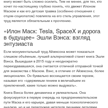
книгу может быть сложно осилить. Тем не менее, для тех, кто
хочет по-настоящему глубоко понять, что движет Илоном
Маском и как его детская травма (особенно отношения с
отцом-социопатом) повлияла на его стиль управления, этот
труд является обязательным к прочтению.
«Илон Маск: Tesla, SpaceX и дорога
в будущее» Эшли Вэнса: взгляд
энтузиаста
Если монументальный труд Айзексона может показаться
слишком объёмным, лучшей альтернативой станет книга Эшли
Вэнса. Вышедшая в 2015 году и неоднократно
переиздававшаяся, она считается отличной отправной точкой
для знакомства с Маском. Вэнс, в отличие от Айзексона, более
эмоционален. Он буквально восхищается своим героем,
называя его «одержимым гением в величайшем из
приключений, какие только можно выдумать».
Книга Вэнса более динамична и увлекательна. Она
фокусируется в первую очередь на предпринимательском
пути Маска и его карьере, давая меньше психологического
анализа, но и не перегружая читателя лишними деталями.