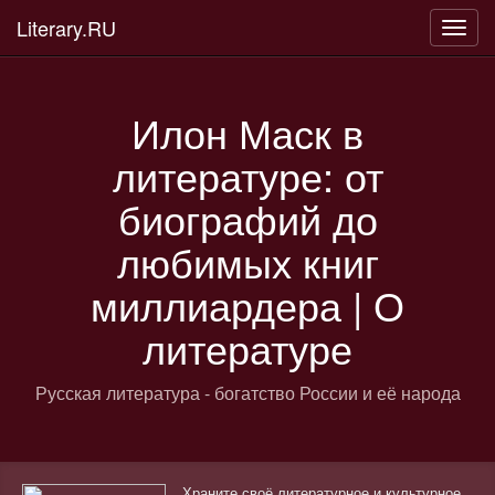
Literary.RU
Пере
нави
Илон Маск в
литературе: от
биографий до
любимых книг
миллиардера | О
литературе
Русская литература - богатство России и её народа
Храните своё литературное и культурное