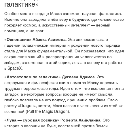
галактике»
Особое место в сердце Маска занимает научная фантастика.
Именно она зародила в нём веру в будущее, где человечество
покоряет космос, а искусственный интеллект — верный
помощник, а не враг.
«Основание» Айзека Азимова
. Эта эпическая сага о
падении галактической империи и рождении нового порядка
стала для Маска фундаментальной. Он признавался, что идея
сохранения знаний и распространения человечества по
звёздам, заложенная в этой серии, легла в основу его работы
в SpaceX.
«Автостопом по галактике» Дугласа Адамса
. Эта
остроумная и философская книга помогла Маску пережить
трудные подростковые годы. Идея о том, что вселенная полна
загадок, а некоторые вопросы вообще не имеют смысла,
глубоко повлияла на его подход к решению проблем. Свою
ракету «Dragon», кстати, Маск назвал в честь песни из этой же
вселенной (Puff the Magic Dragon).
«Луна — суровая хозяйка» Роберта Хайнлайна
. Это
история о колонии на Луне, восставшей против Земли.