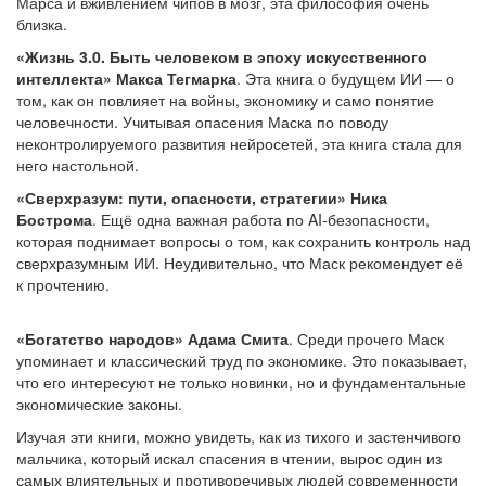
Марса и вживлением чипов в мозг, эта философия очень
близка.
«Жизнь 3.0. Быть человеком в эпоху искусственного
интеллекта» Макса Тегмарка
. Эта книга о будущем ИИ — о
том, как он повлияет на войны, экономику и само понятие
человечности. Учитывая опасения Маска по поводу
неконтролируемого развития нейросетей, эта книга стала для
него настольной.
«Сверхразум: пути, опасности, стратегии» Ника
Бострома
. Ещё одна важная работа по AI-безопасности,
которая поднимает вопросы о том, как сохранить контроль над
сверхразумным ИИ. Неудивительно, что Маск рекомендует её
к прочтению.
«Богатство народов» Адама Смита
. Среди прочего Маск
упоминает и классический труд по экономике. Это показывает,
что его интересуют не только новинки, но и фундаментальные
экономические законы.
Изучая эти книги, можно увидеть, как из тихого и застенчивого
мальчика, который искал спасения в чтении, вырос один из
самых влиятельных и противоречивых людей современности