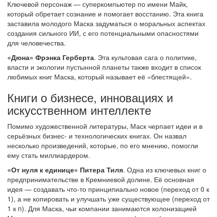
Ключевой персонаж — суперкомпьютер по имени Майк,
который обретает сознание и помогает восстанию. Эта книга
заставила молодого Маска задуматься о моральных аспектах
создания сильного ИИ, с его потенциальными опасностями
для человечества.
«Дюна» Фрэнка Герберта
. Эта культовая сага о политике,
власти и экологии пустынной планеты также входит в список
любимых книг Маска, который называет её «блестящей».
Книги о бизнесе, инновациях и
искусственном интеллекте
Помимо художественной литературы, Маск черпает идеи и в
серьёзных бизнес- и технологических книгах. Он назвал
несколько произведений, которые, по его мнению, помогли
ему стать миллиардером.
«От нуля к единице» Питера Тиля
. Одна из ключевых книг о
предпринимательстве в Кремниевой долине. Её основная
идея — создавать что-то принципиально новое (переход от 0 к
1), а не копировать и улучшать уже существующее (переход от
1 к n). Для Маска, чьи компании занимаются колонизацией