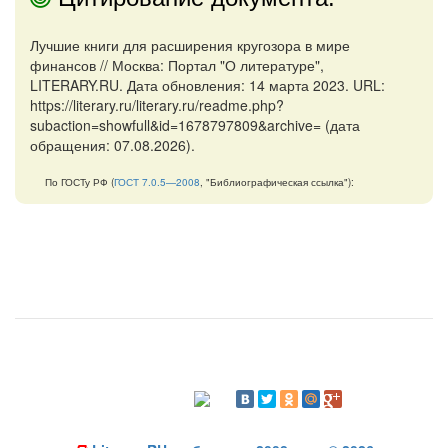
Лучшие книги для расширения кругозора в мире
финансов // Москва: Портал "О литературе",
LITERARY.RU. Дата обновления: 14 марта 2023. URL:
https://literary.ru/literary.ru/readme.php?
subaction=showfull&id=1678797809&archive= (дата
обращения: 07.08.2026).
По ГОСТу РФ (
ГОСТ 7.0.5—2008
, "Библиографическая ссылка"):