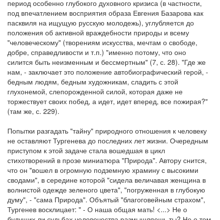
период особенно глубокого духовного кризиса (в частности,
под впечатлением восприятия образа Евгения Базарова как
пасквиля на ищущую русскую молодежь), углубляется до
положения об активной враждебности природы и всему
"человеческому" (творениям искусства, мечтам о свободе,
добре, справедливости и т.п.) "именно потому, что оно
силится быть неизменным и бессмертным" (7, с. 28). "Где же
нам, - заключает это положение автобиографический герой, -
бедным людям, бедным художникам, сладить с этой
глухонемой, слепорожденной силой, которая даже не
торжествует своих побед, а идет, идет вперед, все пожирая?"
(там же, с. 229).
Попытки разгадать "тайну" природного отношения к человеку
не оставляют Тургенева до последних лет жизни. Очередным
приступом к этой задаче стала вошедшая в цикл
стихотворений в прозе миниатюра "Природа". Автору снится,
что он "вошел в огромную подземную храмину с высокими
сводами", в середине которой "сидела величавая женщина в
волнистой одежде зеленого цвета", "погруженная в глубокую
думу", - "сама Природа". Объятый "благоговейным страхом",
Тургенев восклицает: " - О наша общая мать! <...> Не о
будущих ли судьбах человечества размышляешь ты? Не о том