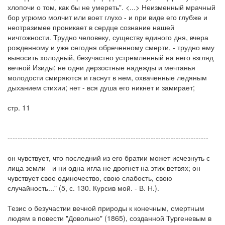
хлопочи о том, как бы не умереть". <...> Неизменный мрачный
бор угрюмо молчит или воет глухо - и при виде его глубже и
неотразимее проникает в сердце сознание нашей
ничтожности. Трудно человеку, существу единого дня, вчера
рожденному и уже сегодня обреченному смерти, - трудно ему
выносить холодный, безучастно устремленный на него взгляд
вечной Изиды; не одни дерзостные надежды и мечтанья
молодости смиряются и гаснут в нем, охваченные ледяным
дыханием стихии; нет - вся душа его никнет и замирает;
стр. 11
--------------------------------------------------------------------------------
он чувствует, что последний из его братии может исчезнуть с
лица земли - и ни одна игла не дрогнет на этих ветвях; он
чувствует свое одиночество, свою слабость, свою
случайность..." (5, с. 130. Курсив мой. - В. Н.).
Тезис о безучастии вечной природы к конечным, смертным
людям в повести "Довольно" (1865), созданной Тургеневым в