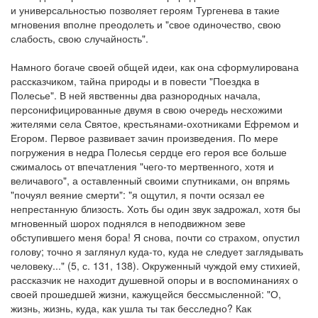
и универсальностью позволяет героям Тургенева в такие
мгновения вполне преодолеть и "свое одиночество, свою
слабость, свою случайность".
Намного богаче своей общей идеи, как она сформулирована
рассказчиком, тайна природы и в повести "Поездка в
Полесье". В ней явственны два разнородных начала,
персонифицированные двумя в свою очередь несхожими
жителями села Святое, крестьянами-охотниками Ефремом и
Егором. Первое развивает зачин произведения. По мере
погружения в недра Полесья сердце его героя все больше
сжималось от впечатления "чего-то мертвенного, хотя и
величавого", а оставленный своими спутниками, он впрямь
"почуял веяние смерти": "я ощутил, я почти осязал ее
непрестанную близость. Хоть бы один звук задрожал, хотя бы
мгновенный шорох поднялся в неподвижном зеве
обступившего меня бора! Я снова, почти со страхом, опустил
голову; точно я заглянул куда-то, куда не следует заглядывать
человеку..." (5, с. 131, 138). Окруженный чуждой ему стихией,
рассказчик не находит душевной опоры и в воспоминаниях о
своей прошедшей жизни, кажущейся бессмысленной: "О,
жизнь, жизнь, куда, как ушла ты так бесследно? Как