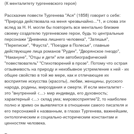
(К менталитету тургеневского героя)
Рассказчик повести Тургенева "Ася" (1858) говорит о себе:
"Природа действовала на меня чрезвычайно..."1, и слова эти
вслед за Н. Н. могли бы повторить все ментально близкие
своему создателю тургеневские герои, будь то центральные
персонажи "Дневника лишнего человека", "Затишья",
"Переписки", "Фауста", "Поездки в Полесье", главные
действующие лица романов "Рудин", "Дворянское гнездо",
"Накануне", "Отцы и дети" или автобиографический
"повествователь" "Стихотворений в прозе". Потому что острая
отзывчивость на природу и неизбывное устремление к ней - их
общее свойство в той же мере, как и отличающее их
восприятие искусства (красоты), любви, женщины, русского
народа, родины, мироздания и смерти. И если менталитет -
это "внутренний <...> мир индивида, его духовность;
характерный <...> склад ума; мировосприятие"2, то наиболее
полно и зримо он выявляется в отношении самого писателя и
его персонажей к названным, в глазах Тургенева, важнейшим,
онтологическим и социально-историческим константам и
ценностям человека.