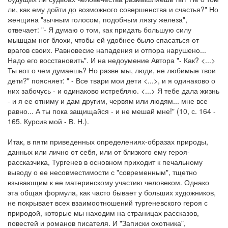
ли, как ему дойти до возможного совершенства и счастья?" Но
женщина "зычным голосом, подобным лязгу железа",
отвечает: "- Я думаю о том, как придать большую силу
мышцам ног блохи, чтобы ей удобнее было спасаться от
врагов своих. Равновесие нападения и отпора нарушено...
Надо его восстановить". И на недоумение Автора "- Как? <...>
Ты вот о чем думаешь? Но разве мы, люди, не любимые твои
дети?" поясняет: " - Все твари мои дети <...>, и я одинаково о
них забочусь - и одинаково истребляю. <...> Я тебе дала жизнь
- и я ее отниму и дам другим, червям или людям... мне все
равно... А ты пока защищайся - и не мешай мне!" (10, с. 164 -
165. Курсив мой - В. Н.).
Итак, в пяти приведенных определениях-образах природы,
данных или лично от себя, или от близкого ему героя-
рассказчика, Тургенев в основном приходит к печальному
выводу о ее несовместимости с "современным", тщетно
взывающим к ее материнскому участию человеком. Однако
эта общая формула, как часто бывает у больших художников,
не покрывает всех взаимоотношений тургеневского героя с
природой, которые мы находим на страницах рассказов,
повестей и романов писателя. И "Записки охотника",