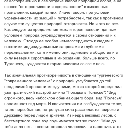
самосохранению и самоотдаче любой природной особи, а на
основе "неторопливости и сдержанности" в жизненных
проявлениях каждой из них. Иначе говоря, при условии
усредненности их эмоций и потребностей, так как в противном
случае эти существа природой отторгаются. Но и это не все.
Как следует из продолжения мысли героя повести, данным
условием природа руководствуется в своем отношении и к
человеку. Отсюда ее особая немилосердность к людям с
высокими индивидуальными запросами и глубокими
переживаниями, хотя именно они, одинокие в обществе и в
силу неверия сиротливые в мироздании, больше всего, по
Тургеневу, нуждаются в гармоническом союзе с нею.
Так изначальная противоречивость в отношении тургеневского
"современного человека" с природой углубляется до той
неодолимой пропасти между ними, мотив которой определил
уже трагический настрой зачина "Поездки в Полесье": "Вид
огромного, весь небосклон обнимающего бора, вид "Полесья"
напоминает вид моря. И впечатления им возбуждаются те же;
та же первобытная, нетронутая сила расстилается широко и
державно перед лицом зрителя. Из недра вековых лесов, с
бессмертного лона вод поднимается тот же голос: "Мне до
тебя дела нет, - говорит природа человеку, - я царствую, а ты