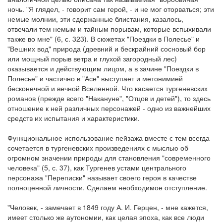
ночь. "Я глядел, - говорит сам герой, - и не мог оторваться; эти
немые молнии, эти сдержанные блистания, казалось,
отвечали тем немым и тайным порывам, которые вспыхивали
также во мне" (6, с. 323). В сюжетах "Поездки в Полесье" и
"Вешних вод" природа (древний и бескрайний сосновый бор
или мощный порыв ветра и глухой загородный лес)
оказывается и действующим лицом, а в зачине "Поездки в
Полесье" и частично в "Асе" выступает и метонимией
бесконечной и вечной Вселенной. Что касается тургеневских
романов (прежде всего "Накануне", "Отцов и детей"), то здесь
отношение к ней различных персонажей - одно из важнейших
средств их испытания и характеристики.
Функциональное использование пейзажа вместе с тем всегда
сочетается в тургеневских произведениях с мыслью об
огромном значении природы для становления "современного
человека" (5, с. 37), как Тургенев устами центрального
персонажа "Переписки" называет своего героя в качестве
полноценной личности. Сделаем необходимое отступление.
"Человек, - замечает в 1849 году А. И. Герцен, - мне кажется,
имеет столько же аутономии, как целая эпоха, как все люди