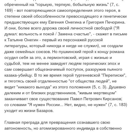
обреченный на "горькую, терпкую, бобыльную жизнь" (7, с.
169) - вот повторяющиеся самоопределения этого героя, в
степени своей обособленности превосходящего и генетически
предшествующих ему Евгения Онегина и Григория Печорина.
И они, более всего дорожа своей личностной свободой ("Я
думал: вольность и покой / Замена счастью", - скажет в письме
к Татьяне Онегин - первый из персонажей русской
литературы, который никогда и нигде не служил), не создали
даже семейных союзов. Но пушкинский герой к концу романа
осудил себя за это, а лермонтовский, играя с жизнью и
судьбой, тем не менее завидует людям героических эпох и
сам совершает общезначимый поступок, разоружив пьяного
казака-убийцу. В то же время герой тургеневской "Переписки",
и тяготясь своей отдаленностью "от общества людей", не
видит "никакого выхода" из этого положения (5, с. 3). Душевно
далеким и от близких родственников, "живым мертвецом"
заканчивает свое существование Павел Петрович Кирсанов;
со словами "Я нужен России... Нет, видно, не нужен" (7, с. 183)
уходит из жизни Базаров.
Главная преграда для превращения сознавшего свою
автономность, но атомизированного индивида в собственно