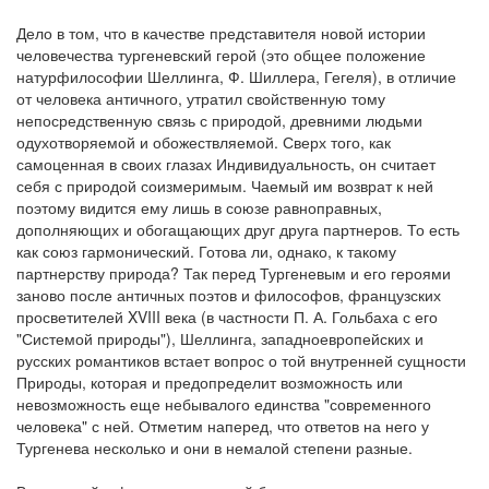
Дело в том, что в качестве представителя новой истории
человечества тургеневский герой (это общее положение
натурфилософии Шеллинга, Ф. Шиллера, Гегеля), в отличие
от человека античного, утратил свойственную тому
непосредственную связь с природой, древними людьми
одухотворяемой и обожествляемой. Сверх того, как
самоценная в своих глазах Индивидуальность, он считает
себя с природой соизмеримым. Чаемый им возврат к ней
поэтому видится ему лишь в союзе равноправных,
дополняющих и обогащающих друг друга партнеров. То есть
как союз гармонический. Готова ли, однако, к такому
партнерству природа? Так перед Тургеневым и его героями
заново после античных поэтов и философов, французских
просветителей XVIII века (в частности П. А. Гольбаха с его
"Системой природы"), Шеллинга, западноевропейских и
русских романтиков встает вопрос о той внутренней сущности
Природы, которая и предопределит возможность или
невозможность еще небывалого единства "современного
человека" с ней. Отметим наперед, что ответов на него у
Тургенева несколько и они в немалой степени разные.