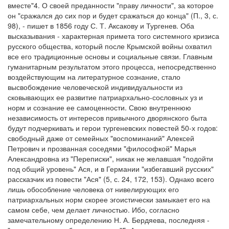
вместе"4. О своей преданности "праву личности", за которое
он "сражался до сих пор и будет сражаться до конца" (П., 3, с.
98), - пишет в 1856 году С. Т. Аксакову и Тургенев. Оба
высказывания - характерная примета того системного кризиса
русского общества, который после Крымской войны охватил
все его традиционные основы и социальные связи. Главным
гуманитарным результатом этого процесса, непосредственно
воздействующим на литературное сознание, стало
высвобождение человеческой индивидуальности из
сковывающих ее развитие патриархально-сословных уз и
норм и сознание ее самоценности. Свою внутреннюю
независимость от интересов привычного дворянского быта
будут подчеркивать и герои тургеневских повестей 50-х годов:
свободный даже от семейных "воспоминаний" Алексей
Петрович и прозванная соседями "философкой" Марья
Александровна из "Переписки", никак не желавшая "подойти
под общий уровень" Ася, и в Германии "избегавший русских"
рассказчик из повести "Ася" (5, с. 24, 172, 153). Однако всего
лишь обособление человека от нивелирующих его
патриархальных норм скорее эгоистически замыкает его на
самом себе, чем делает личностью. Ибо, согласно
замечательному определению Н. А. Бердяева, последняя -