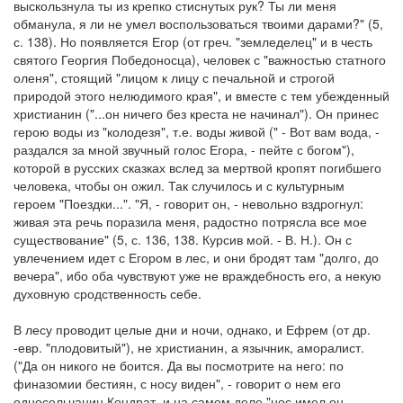
выскользнула ты из крепко стиснутых рук? Ты ли меня
обманула, я ли не умел воспользоваться твоими дарами?" (5,
с. 138). Но появляется Егор (от греч. "земледелец" и в честь
святого Георгия Победоносца), человек с "важностью статного
оленя", стоящий "лицом к лицу с печальной и строгой
природой этого нелюдимого края", и вместе с тем убежденный
христианин ("...он ничего без креста не начинал"). Он принес
герою воды из "колодезя", т.е. воды живой (" - Вот вам вода, -
раздался за мной звучный голос Егора, - пейте с богом"),
которой в русских сказках вслед за мертвой кропят погибшего
человека, чтобы он ожил. Так случилось и с культурным
героем "Поездки...". "Я, - говорит он, - невольно вздрогнул:
живая эта речь поразила меня, радостно потрясла все мое
существование" (5, с. 136, 138. Курсив мой. - В. Н.). Он с
увлечением идет с Егором в лес, и они бродят там "долго, до
вечера", ибо оба чувствуют уже не враждебность его, а некую
духовную сродственность себе.
В лесу проводит целые дни и ночи, однако, и Ефрем (от др.
-евр. "плодовитый"), не христианин, а язычник, аморалист.
("Да он никого не боится. Да вы посмотрите на него: по
финазомии бестиян, с носу виден", - говорит о нем его
односельчанин Кондрат, и на самом деле "нос имел он