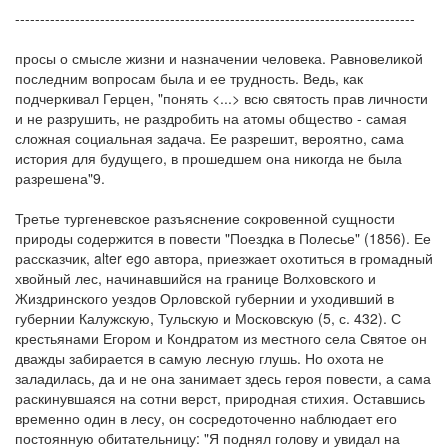
--------------------------------------------------------------------------------
просы о смысле жизни и назначении человека. Равновеликой
последним вопросам была и ее трудность. Ведь, как
подчеркивал Герцен, "понять <...> всю святость прав личности
и не разрушить, не раздробить на атомы общество - самая
сложная социальная задача. Ее разрешит, вероятно, сама
история для будущего, в прошедшем она никогда не была
разрешена"9.
Третье тургеневское разъяснение сокровенной сущности
природы содержится в повести "Поездка в Полесье" (1856). Ее
рассказчик, alter ego автора, приезжает охотиться в громадный
хвойный лес, начинавшийся на границе Волховского и
Жиздринского уездов Орловской губернии и уходивший в
губернии Калужскую, Тульскую и Московскую (5, с. 432). С
крестьянами Егором и Кондратом из местного села Святое он
дважды забирается в самую лесную глушь. Но охота не
заладилась, да и не она занимает здесь героя повести, а сама
раскинувшаяся на сотни верст, природная стихия. Оставшись
временно один в лесу, он сосредоточенно наблюдает его
постоянную обитательницу: "Я поднял голову и увидал на