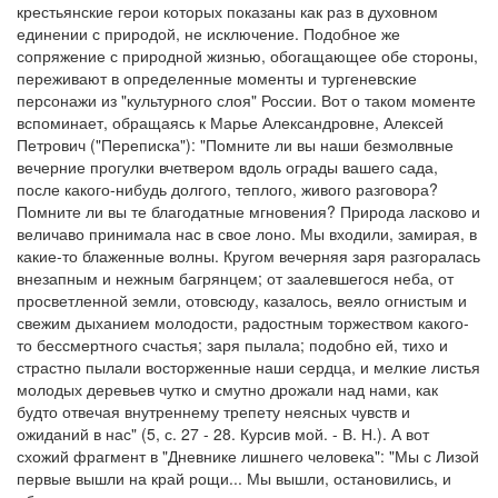
крестьянские герои которых показаны как раз в духовном
единении с природой, не исключение. Подобное же
сопряжение с природной жизнью, обогащающее обе стороны,
переживают в определенные моменты и тургеневские
персонажи из "культурного слоя" России. Вот о таком моменте
вспоминает, обращаясь к Марье Александровне, Алексей
Петрович ("Переписка"): "Помните ли вы наши безмолвные
вечерние прогулки вчетвером вдоль ограды вашего сада,
после какого-нибудь долгого, теплого, живого разговора?
Помните ли вы те благодатные мгновения? Природа ласково и
величаво принимала нас в свое лоно. Мы входили, замирая, в
какие-то блаженные волны. Кругом вечерняя заря разгоралась
внезапным и нежным багрянцем; от заалевшегося неба, от
просветленной земли, отовсюду, казалось, веяло огнистым и
свежим дыханием молодости, радостным торжеством какого-
то бессмертного счастья; заря пылала; подобно ей, тихо и
страстно пылали восторженные наши сердца, и мелкие листья
молодых деревьев чутко и смутно дрожали над нами, как
будто отвечая внутреннему трепету неясных чувств и
ожиданий в нас" (5, с. 27 - 28. Курсив мой. - В. Н.). А вот
схожий фрагмент в "Дневнике лишнего человека": "Мы с Лизой
первые вышли на край рощи... Мы вышли, остановились, и