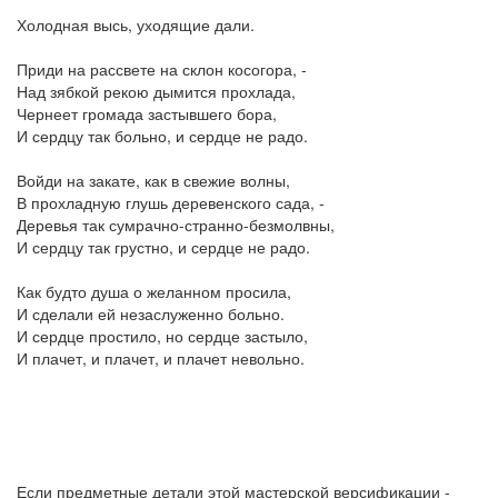
Холодная высь, уходящие дали.
Приди на рассвете на склон косогора, -
Над зябкой рекою дымится прохлада,
Чернеет громада застывшего бора,
И сердцу так больно, и сердце не радо.
Войди на закате, как в свежие волны,
В прохладную глушь деревенского сада, -
Деревья так сумрачно-странно-безмолвны,
И сердцу так грустно, и сердце не радо.
Как будто душа о желанном просила,
И сделали ей незаслуженно больно.
И сердце простило, но сердце застыло,
И плачет, и плачет, и плачет невольно.
Если предметные детали этой мастерской версификации -