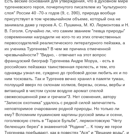
Есть веские основания для утверждения, что в духовном мире
тургеневского героя, почерпнутого писателем из "культурного
слоя" России 40 -70-х годов (9, с. 390), природа вообще
присутствует в том чрезвычайном объеме, который она не
занимала даже у героев А. С. Пушкина, М. Ю. Лермонтова и Н.
В. Гоголя. Случайно ли, что самим званием "певца природы"
современники наградили не кого-то из этих отечественных
первосоздателей реалистического литературного пейзажа, а
их ученика Тургенева? В чем же причина отмеченной
чрезвычайности? "Видно, - отвечает на этот вопрос
французский биограф Тургенева Андре Моруа, - есть в
российских пейзажах таинственная прелесть, и тем, кто
однажды узнал ее, суждено до гробовой доски любить их и по
ним тосковать. Так и Тургенев вечно хранил в памяти туман,
ползущий вверх по склонам холмов, березы, осины, вербы и
витающий в чистом сухом воздухе аромат спелой
свежескошенной ржи и гречихи"3. Нет сомнения, автору
"Записок охотника" удалось с редкой силой запечатлеть
неповторимое очарование родной природы. Но только ли
ему? Вспомним пушкинские картины русской зимы и осени,
гоголевскую степь в "Тарасе Бульбе", лермонтовскую "Чету
белеющих берез" в знаменитой "Родине"... К тому же герои
Тургенева пребывают, как в повестях "Ася" и "Вешние воды", и