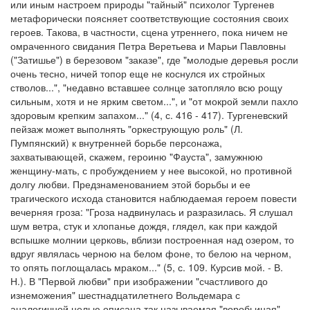
или иным настроем природы "тайный" психолог Тургенев
метафорически поясняет соответствующие состояния своих
героев. Такова, в частности, сцена утреннего, пока ничем не
омраченного свидания Петра Веретьева и Марьи Павловны
("Затишье") в березовом "заказе", где "молодые деревья росли
очень тесно, ничей топор еще не коснулся их стройных
стволов...", "недавно вставшее солнце затопляло всю рощу
сильным, хотя и не ярким светом...", и "от мокрой земли пахло
здоровым крепким запахом..." (4, с. 416 - 417). Тургеневский
пейзаж может выполнять "оркеструющую роль" (Л.
Пумпянский) к внутренней борьбе персонажа,
захватывающей, скажем, героиню "Фауста", замужнюю
женщину-мать, с пробуждением у нее высокой, но противной
долгу любви. Предзнаменованием этой борьбы и ее
трагического исхода становится наблюдаемая героем повести
вечерняя гроза: "Гроза надвинулась и разразилась. Я слушал
шум ветра, стук и хлопанье дождя, глядел, как при каждой
вспышке молнии церковь, вблизи построенная над озером, то
вдруг являлась черною на белом фоне, то белою на черном,
то опять поглощалась мраком..." (5, с. 109. Курсив мой. - В.
Н.). В "Первой любви" при изображении "счастливого до
изнеможения" шестнадцатилетнего Вольдемара с
аналогичной целью описана так называемая "воробьиная"