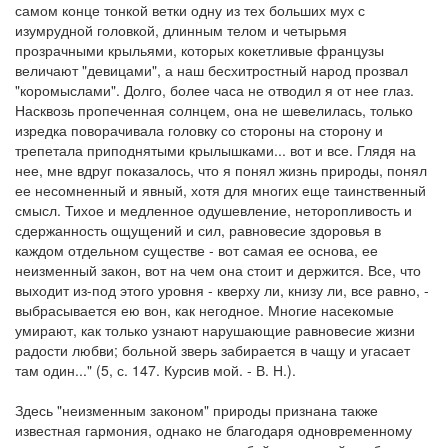
самом конце тонкой ветки одну из тех больших мух с
изумрудной головкой, длинным телом и четырьмя
прозрачными крыльями, которых кокетливые французы
величают "девицами", а наш бесхитростный народ прозвал
"коромыслами". Долго, более часа не отводил я от нее глаз.
Насквозь пропеченная солнцем, она не шевелилась, только
изредка поворачивала головку со стороны на сторону и
трепетала приподнятыми крылышками... вот и все. Глядя на
нее, мне вдруг показалось, что я понял жизнь природы, понял
ее несомненный и явный, хотя для многих еще таинственный
смысл. Тихое и медленное одушевление, неторопливость и
сдержанность ощущений и сил, равновесие здоровья в
каждом отдельном существе - вот самая ее основа, ее
неизменный закон, вот на чем она стоит и держится. Все, что
выходит из-под этого уровня - кверху ли, книзу ли, все равно, -
выбрасывается ею вон, как негодное. Многие насекомые
умирают, как только узнают нарушающие равновесие жизни
радости любви; больной зверь забирается в чащу и угасает
там один..." (5, с. 147. Курсив мой. - В. Н.).
Здесь "неизменным законом" природы признана также
известная гармония, однако не благодаря одновременному