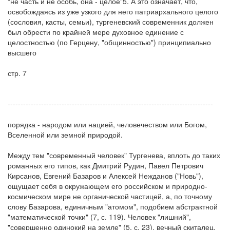
"не часть и не особь, она - целое"5. А это означает, что,
освобождаясь из уже узкого для него патриархального целого
(сословия, касты, семьи), тургеневский современник должен
был обрести по крайней мере духовное единение с
целостностью (по Герцену, "общинностью") принципиально
высшего
стр. 7
--------------------------------------------------------------------------------
порядка - народом или нацией, человечеством или Богом,
Вселенной или земной природой.
Между тем "современный человек" Тургенева, вплоть до таких
романных его типов, как Дмитрий Рудин, Павел Петрович
Кирсанов, Евгений Базаров и Алексей Нежданов ("Новь"),
ощущает себя в окружающем его российском и природно-
космическом мире не органической частицей, а, по точному
слову Базарова, единичным "атомом", подобием абстрактной
"математической точки" (7, с. 119). Человек "лишний",
"совершенно одинокий на земле" (5, с. 23), вечный скиталец,