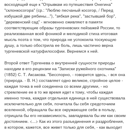
восходящий еще к "Отрывкам из путешествия Онегина"
"склонкосогора" (ср.: "Люблю песчаный косогор, / Перед
избушкой две рябины..."), "зябкая река", "застывший бор",
"деревенский сад" - мгновенно оживляют в памяти
соответствующие образы тургеневских пейзажей России, то
реализованная всей фоникой и мелодикой стиха итоговая
мысль поэта о том, что природа не успокоила тоскующую
душу, а только обострила ее боль, лишь частично верна
тургеневской натурфилософии. Вернемся к ней.
Второй ответ Тургенева о внутренней сущности природы
находим в его рецензии на "Записки ружейного охотника"
(1852) С. Т. Аксакова. "Бесспорно, - говорится здесь, - вся она
(природа. - В. Н.) составляет одно великое, стройное целое -
каждая точка в ней соединена со всеми другими, - но
стремление ее в то же время идет к тому, чтобы каждая
именно точка, каждая отдельная единица в ней существовала
исключительно для себя, почитала бы себя средоточием
вселенной, обращала бы все окружающее себе в пользу,
отрицала бы его независимость, завладевала бы им как своим
достоянием. <...> Как из этого разъединения и раздробления,
в котором, кажется, все живет только для себя, - как выходит