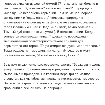
человек охвачен душевной смутой ("Что же мне так больно и
так трудно? / Жду ль чего? жалею ли о чем?"); природа и
мироздание исполнены гармонии. Тем не менее, борьба
между ними и "сдавленность" человека природой в
стихотворении отсутствуют, в финале же заявлено желание
героя к слиянию с ней ("Надо мной чтоб, вечно зеленея, /
Темный дуб склонялся и шумел"). В стихотворении "Когда
волнуется желтеющая нива..." адекватно воссоздана и
эмоциональная благотворность такого слияния для
лермонтовского героя: "Тогда смиряется души моей тревога, /
Тогда расходятся морщины на челе, - /И счастье я могу
постигнуть на земле, /И в небесах я вижу Бога...".
Возьмем пушкинскую философскую элегию "Брожу ли я вдоль
улиц шумных...", запечатлевшую раздумья лирического героя,
вызванные и природой. По крайней мере три ее мотива
отзовутся, как мы убедимся позже, в тургеневском творчестве.
Это мысль о краткости земного существования человека в
сравнении с вечной жизнью природы: