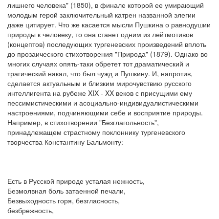
лишнего человека" (1850), в финале которой ее умирающий
молодым герой заключительный катрен названной элегии
даже цитирует. Что же касается мысли Пушкина о равнодушии
природы к человеку, то она станет одним из лейтмотивов
(концептов) последующих тургеневских произведений вплоть
до прозаического стихотворения "Природа" (1879). Однако во
многих случаях опять-таки обретет тот драматический и
трагический накал, что был чужд и Пушкину. И, напротив,
сделается актуальным и близким мирочувствию русского
интеллигента на рубеже XIX - XX веков с присущими ему
пессимистическими и асоциально-индивидуалистическими
настроениями, подчиняющими себе и восприятие природы.
Например, в стихотворении "Безглагольность",
принадлежащем страстному поклоннику тургеневского
творчества Константину Бальмонту:
Есть в Русской природе усталая нежность,
Безмолвная боль затаенной печали,
Безвыходность горя, безгласность,
безбрежность,