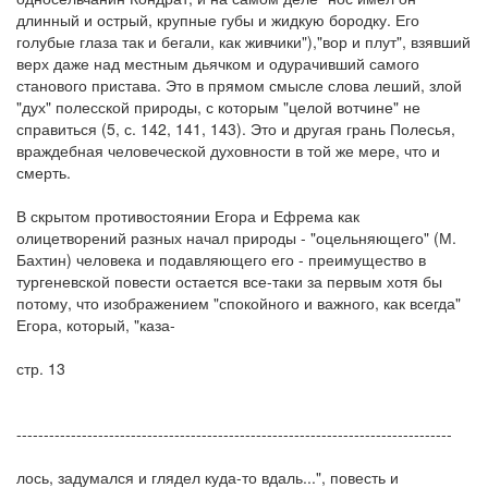
длинный и острый, крупные губы и жидкую бородку. Его
голубые глаза так и бегали, как живчики"),"вор и плут", взявший
верх даже над местным дьячком и одурачивший самого
станового пристава. Это в прямом смысле слова леший, злой
"дух" полесской природы, с которым "целой вотчине" не
справиться (5, с. 142, 141, 143). Это и другая грань Полесья,
враждебная человеческой духовности в той же мере, что и
смерть.
В скрытом противостоянии Егора и Ефрема как
олицетворений разных начал природы - "оцельняющего" (М.
Бахтин) человека и подавляющего его - преимущество в
тургеневской повести остается все-таки за первым хотя бы
потому, что изображением "спокойного и важного, как всегда"
Егора, который, "каза-
стр. 13
--------------------------------------------------------------------------------
лось, задумался и глядел куда-то вдаль...", повесть и