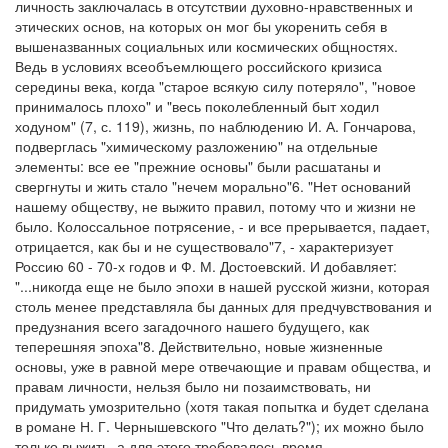
личность заключалась в отсутствии духовно-нравственных и
этических основ, на которых он мог бы укоренить себя в
вышеназванных социальных или космических общностях.
Ведь в условиях всеобъемлющего российского кризиса
середины века, когда "старое всякую силу потеряло", "новое
принималось плохо" и "весь поколебленный быт ходил
ходуном" (7, с. 119), жизнь, по наблюдению И. А. Гончарова,
подверглась "химическому разложению" на отдельные
элементы: все ее "прежние основы" были расшатаны и
свергнуты и жить стало "нечем морально"6. "Нет оснований
нашему обществу, не выжито правил, потому что и жизни не
было. Колоссальное потрясение, - и все прерывается, падает,
отрицается, как бы и не существовало"7, - характеризует
Россию 60 - 70-х годов и Ф. М. Достоевский. И добавляет:
"...никогда еще не было эпохи в нашей русской жизни, которая
столь менее представляла бы данных для предчувствования и
предузнания всего загадочного нашего будущего, как
теперешняя эпоха"8. Действительно, новые жизненные
основы, уже в равной мере отвечающие и правам общества, и
правам личности, нельзя было ни позаимствовать, ни
придумать умозрительно (хотя такая попытка и будет сделана
в романе Н. Г. Чернышевского "Что делать?"); их можно было
только выжить, а для этого требовалось время.