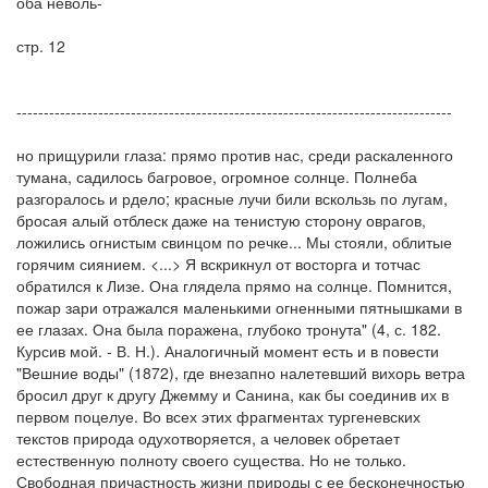
оба неволь-
стр. 12
--------------------------------------------------------------------------------
но прищурили глаза: прямо против нас, среди раскаленного
тумана, садилось багровое, огромное солнце. Полнеба
разгоралось и рдело; красные лучи били вскользь по лугам,
бросая алый отблеск даже на тенистую сторону оврагов,
ложились огнистым свинцом по речке... Мы стояли, облитые
горячим сиянием. <...> Я вскрикнул от восторга и тотчас
обратился к Лизе. Она глядела прямо на солнце. Помнится,
пожар зари отражался маленькими огненными пятнышками в
ее глазах. Она была поражена, глубоко тронута" (4, с. 182.
Курсив мой. - В. Н.). Аналогичный момент есть и в повести
"Вешние воды" (1872), где внезапно налетевший вихорь ветра
бросил друг к другу Джемму и Санина, как бы соединив их в
первом поцелуе. Во всех этих фрагментах тургеневских
текстов природа одухотворяется, а человек обретает
естественную полноту своего существа. Но не только.
Свободная причастность жизни природы с ее бесконечностью