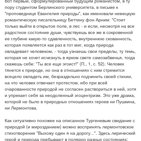
Вот первый, сформулированный будущим романистом, в ту
пору студентом Берлинского университета, в письме к
"проповеднице Евангелия природы", как именовали немецкую
романтическую писательницу Беттину фон Арним: "Стоит
только выйти в открытое поле, в лес - и если, несмотря на все
радостное состояние души, чувствуешь все же в сокровенной
ее глубине какую-то сдавленность, внутреннюю скованность,
которая появляется как раз в тот миг, когда природа
овладевает человеком, - тогда узнаешь свои пределы, ту темь,
которая не хочет исчезнуть в ярком свете самозабвенья, тогда
скажешь себе: "Ты все еще эгоист!" (П., 1, с. 52). Человек
тянется к природе, но она в отношениях с ним стремится
всецело овладеть им, безраздельно подчинить своей стихии,
на что человек отвечает протестом, ибо при всей
очарованности природой не согласен раствориться в ней, хотя
и упрекает себя за неодоленный эгоцентризм. Это уже драма,
которой не было в природных отношениях героев ни Пушкина,
ни Лермонтова.
Как ситуативно похожее на описанное Тургеневым свидание с
природой (и мирозданием) можно воспринять лермонтовское
стихотворение "Выхожу один я на дорогу...". Здесь лирический
герой и природа пребывают в полярно разных состояниях: