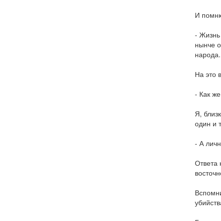
И помню
- Жизнь
нынче о
народа.
На это 
- Как ж
Я, близ
один и 
- А лич
Ответа 
восточн
Вспомни
убийств