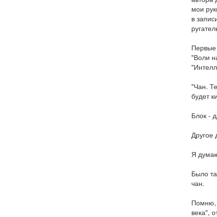
мои рук
в запис
ругател
Первые 
"Воли н
"Интелл
"Чан. Т
будет к
Блок - 
Другое 
Я думаю
Было та
чан.
Помню, 
века", 