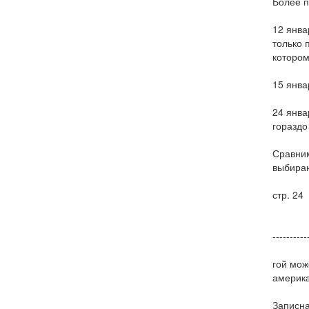
Более п
12 янва
только 
котором
15 янва
24 янва
гораздо 
Сравним
выбираю
стр. 24
----------
гой мож
америка
Записна