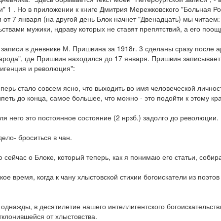
и" 1 . Но в приложении к книге Дмитрия Мережковского "Больная Ро
и от 7 января (на другой день Блок начнет "Двенадцать) мы читае
ьствами мужики, ндраву которых не ставят препятствий, а его поощр
записи в дневнике М. Пришвина за 1918г. 3 сделаны сразу после а
арода", где Пришвин находился до 17 января. Пришвин записывает
игенция и революция":
еперь стало совсем ясно, что выходить во имя человеческой личнос
ипеть до конца, самое большее, что можно - это подойти к этому кр
для него это постоянное состояние (2 нрзб.) задолго до революции.
дело- броситься в чан.
 сейчас о Блоке, который теперь, как я понимаю его статьи, собира
кое время, когда к чану хлыстовской стихии богоискатели из поэто
однажды, в десятилетие нашего интеллигентского богоискательств
отклонившейся от хлыстовства.