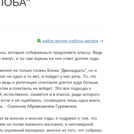
ЛОБА"
найти другие работы автора
→
росы, которые собираешься предложить классу. Ведь
0 минут, а ты сам ищешь на них ответ долгие годы.
жения не только поэмы Блока "Двенадцать", но и
о не одно и то же), и пойдет у нас речь. То, что
о ведь и репетиция спектакля длится куда больше,
отом в спектакль не войдет. Это все подходы к
й, естественно, скажется и в классе, ради которого
, если я не ошибаюсь, посвящена лишь одна книга,
ым, - Семеном Абрамовичем Гуревичем.
я за многие и многие годы, я подумал о том, что
ием на полке книжного магазина, и непомерной,
ь огромный материал, многое из того, что собрано