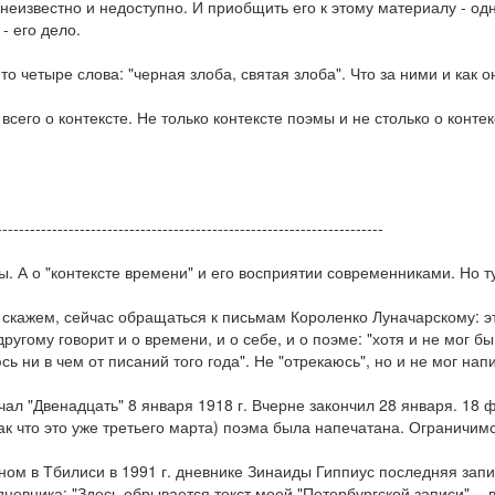
 неизвестно и недоступно. И приобщить его к этому материалу - одна
- его дело.
-то четыре слова: "черная злоба, святая злоба". Что за ними и как 
всего о контексте. Не только контексте поэмы и не столько о контек
----------------------------------------------------------------------
ы. А о "контексте времени" и его восприятии современниками. Но т
 скажем, сейчас обращаться к письмам Короленко Луначарскому: эт
другому говорит и о времени, и о себе, и о поэме: "хотя и не мог бы
сь ни в чем от писаний того года". Не "отрекаюсь", но и не мог напи
чал "Двенадцать" 8 января 1918 г. Вчерне закончил 28 января. 18
так что это уже третьего марта) поэма была напечатана. Ограничи
ном в Тбилиси в 1991 г. дневнике Зинаиды Гиппиус последняя запи
дневника: "Здесь обрывается текст моей "Петербургской записи", - в