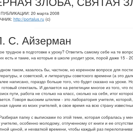
ЕРНАЯ ЗЛОБА, СВЯТАЯ З
ПУБЛИКАЦИИ: 20 марта 2008
ЧНИК:
http://portalus.ru
(c)
Л. С. Айзерман
ое трудное в подготовке к уроку? Ответить самому себе на те воп
их есть и такие, на которые в школе уходит урок, порой даже 15 - 2
одном таком, казалось бы, частном, но коренном вопросе для пости
тературы, и советской, и литературы советского времени (а это далек
алее написано, гораздо больше того, что будет сказано на уроке. Н
 готовый спектакль. И делается на репетиции многое из того, что п
оиск пути, работа не столько на класс, сколько на себя, итог которо
ается. Говоря высоким штилем - это лаборатория учителя, которой
ная одним из моих учителей, в свое время на всю страну известн
Разбирая папку с выписками по этой теме, которая собралась у мен
 учителю, особенно молодому, отлученному от книги и ее отсутств
пной ценой, и нехваткой времени, чтобы каждый раз перелопачиват