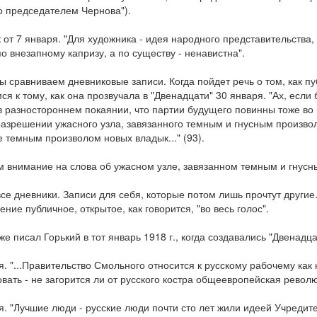
 председателем Чернова").
 от 7 января. "Для художника - идея народного представительства, 
по внезапному капризу, а по существу - ненавистна".
ы сравниваем дневниковые записи. Когда пойдет речь о том, как пу
ся к тому, как она прозвучала в "Двенадцати" 30 января. "Ах, если
в разностороннем покаянии, что партии будущего повинны тоже во 
разрешении ужасного узла, завязанного темным и гнусным произво
е темным произволом новых владык..." (93).
 внимание на слова об ужасном узле, завязанном темным и гнус
все дневники. Записи для себя, которые потом лишь прочтут другие
ение публичное, открытое, как говорится, "во весь голос".
 же писал Горький в тот январь 1918 г., когда создавались "Двенадц
я. "...Правительство Смольного относится к русскому рабочему как к
вать - не загорится ли от русского костра общеевропейская револю
я. "Лучшие люди - русские люди почти сто лет жили идеей Учредите