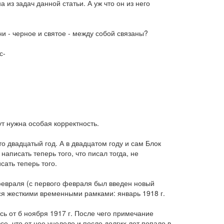
 из задач данной статьи. А уж что он из него
они - черное и святое - между собой связаны?
с-
ут нужна особая корректность.
о двадцатый год. А в двадцатом году и сам Блок
 написать теперь того, что писал тогда, не
сать теперь того.
 февраля (с первого февраля был введен новый
мся жесткими временными рамками: январь 1918 г.
сь от б ноября 1917 г. После чего примечание
се, что от нее уцелело и после долгих лет попало в