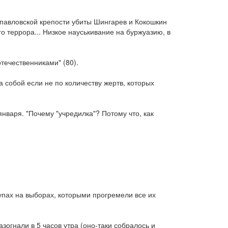
опавловской крепости убиты Шингарев и Кокошкин
го террора... Низкое науськивание на буржуазию, в
течественниками" (80).
 собой если не по количеству жертв, которых
нваря. "Почему "учредилка"? Потому что, как
купах на выборах, которыми прогремели все их
зогнали в 5 часов утра (оно-таки собралось и