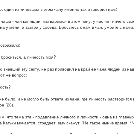
, один из кипевших в этом чану именно так и говорил нам:
 наша - чан кипящий, мы варимся в этом чану, у нас нет ничего свое
на у меня, а завтра у соседа. Бросьтесь к нам в чан, умрите с нам
возражали:
е броситься, а личность моя?
ко знавший эту секту, не раз приводил на край ее чана людей из н
тот же вопрос:
ность?
не было, и не могло быть ответа из чана, где личность растворится 
ое (26).
м, что тема эта - подавление личного и личности - одна из главны
а Катьки мучается, страдает, ему скажут: "Не такое нынче время, / 