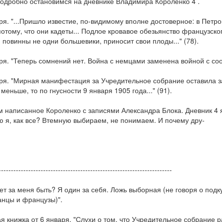
одробно остановимся на дневнике Владимира Короленко 4 .
ря. "...Пришло известие, по-видимому вполне достоверное: в Петр
потому, что они кадеты... Подлое кровавое обезьянство французско
 повинны не одни большевики, приносит свои плоды..." (78).
ря. "Теперь сомнений нет. Война с немцами заменена войной с соо
ря. "Мирная манифестация за Учредительное собрание оставила за
меньше, то по гнусности 9 января 1905 года..." (91).
 написанное Короленко с записями Александра Блока. Дневник 4 я
 я, как все? Втемную выбираем, не понимаем. И почему дру-
----------------------------------------------------------------------
ет за меня быть? Я один за себя. Ложь выборная (не говоря о под
нцы и французы)".
я книжка от 6 января. "Слухи о том, что Учредительное собрание ра