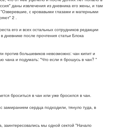
ссия" даны извлечения из дневника его жены, и там
м: "Озверевшие, с кровавыми глазами и матерными
яют" 2 .
реста его и всех остальных сотрудников редакции
 в дневнике после прочтения статьи Блока
ти против большевиков невозможно: чан кипит и
аю чана и подумать: "Что если я брошусь в чан? "
ется броситься в чан или уже бросился в чан.
в с замиранием сердца подходили, тянуло туда, в
а, заинтересовались мы одной сектой "Начало