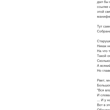
дал бы 
ссылке 
этой св
манифес
Тут сам
Собрани
Старушк
Никак н
На что 
Такой о
Сколько
А всякий
Но глав
Рвет, м
Большой
"Вся вл
И слова
... И у 
Вот в эт
Обсудил