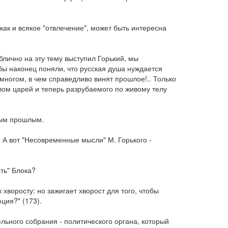
как и всякое "отвлечение", может быть интересна
блично на эту тему выступил Горький, мы
 бы наконец поняли, что русская душа нуждается
многом, в чем справедливо винят прошлое!.. Только
лом царей и теперь разрубаемого по живому телу
ным прошлым.
. А вот "Несовременные мысли" М. Горького -
ать" Блока?
 хворосту: но зажигает хворост для того, чтобы
ция?" (173).
льного собрания - политического органа, который