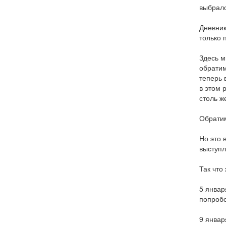
выбрало
Дневник
только 
Здесь м
обратим
теперь 
в этом 
столь ж
Обратим
Но это 
выступл
Так что
5 январ
попробо
9 январ