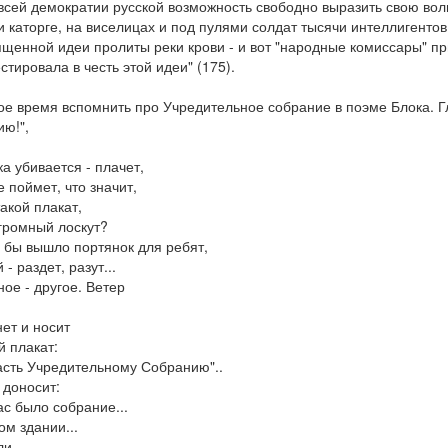
всей демократии русской возможность свободно выразить свою волю
и каторге, на виселицах и под пулями солдат тысячи интеллигентов
ященной идеи пролиты реки крови - и вот "народные комиссары" п
тировала в честь этой идеи" (175).
ое время вспомнить про Учредительное собрание в поэме Блока. Г
ю!",
а убивается - плачет,
е поймет, что значит,
такой плакат,
громный лоскут?
 бы вышло портянок для ребят,
 - раздет, разут...
ное - другое. Ветер
нет и носит
 плакат:
асть Учредительному Собранию"..
 доносит:
нас было собрание...
ом здании...
и -