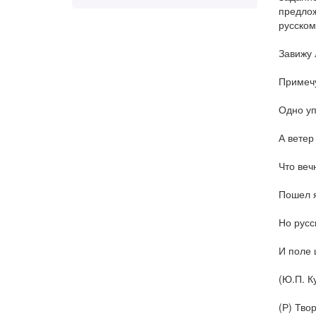
предлож
русском
Завижу 
Примечу
Одно уп
А ветер 
Что вечн
Пошел я
Но русс
И поле 
(Ю.П. К
(Р) Тво