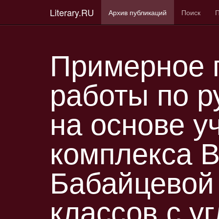
Literary.RU
Архив публикаций
Поиск
П
Примерное 
работы по р
на основе у
комплекса В
Бабайцевой
классов с у