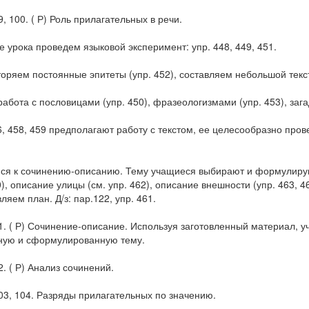
9, 100. ( Р) Роль прилагательных в речи.
е урока проведем языковой эксперимент: упр. 448, 449, 451.
торяем постоянные эпитеты (упр. 452), составляем небольшой текс
работа с пословицами (упр. 450), фразеологизмами (упр. 453), загад
6, 458, 459 предполагают работу с текстом, ее целесообразно пров
ся к сочинению-описанию. Тему учащиеся выбирают и формулирую
0), описание улицы (см. упр. 462), описание внешности (упр. 463,
ляем план. Д/з: пар.122, упр. 461.
1. ( Р) Сочинение-описание. Используя заготовленный материал, 
ную и сформулированную тему.
2. ( Р) Анализ сочинений.
03, 104. Разряды прилагательных по значению.