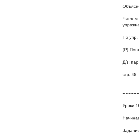
Объясне
Читаем 
упражне
По упр.
(Р) Пов
Д/з: пар
стр. 49
----------
Уроки 1
Начинае
Задание