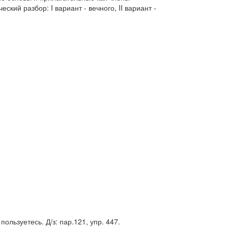
ий разбор: I вариант - вечного, II вариант -
ользуетесь. Д/з: пар.121, упр. 447.