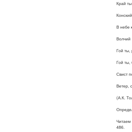
Край ты
Конский
В небе 
Волчий 
Гой ты,
Гой ты,
Свист п
Ветер, с
(А.К. То
Определ
Читаем 
486.