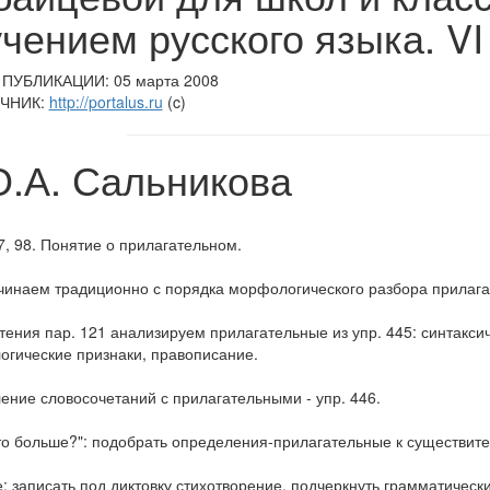
чением русского языка. VI
ПУБЛИКАЦИИ: 05 марта 2008
ЧНИК:
http://portalus.ru
(c)
О.А. Сальникова
7, 98. Понятие о прилагательном.
чинаем традиционно с порядка морфологического разбора прилагате
тения пар. 121 анализируем прилагательные из упр. 445: синтакс
гические признаки, правописание.
ение словосочетаний с прилагательными - упр. 446.
то больше?": подобрать определения-прилагательные к существите
: записать под диктовку стихотворение, подчеркнуть грамматическ