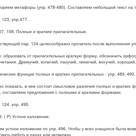
торяем метафоры (упр. 478-480). Составляем небольшой текст на 
. 123, упр.477.
07, 108. Полные и краткие прилагательные.
ствующий пар. 124 целесообразно прочитать после выполнения упр
: образовать от прилагательных краткую форму, обозначить орфо
четания. Дремучий, колючий, пахучий, линючий, могучий, хороший,
ические функции полных и кратких прилагательных - упр. 489, 490,
но показать, в чем состоит смысловое различие полных и кратких 
, составляем предложения с полными и краткими формами.
. 124, упр. 495.
9. ( Р) Устное изложение.
м устное изложение по упр. 496. Чтобы у всех учащихся была возм
овать работу в парах или четверках.