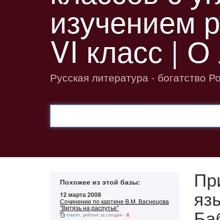
изучением р
VI класс | О
Русская литература - богатство Р
Пр
Похожее из этой базы:
яз
12 марта 2008
Сочинение по картине В.М. Васнецова
"Витязь на распутье"
Ба
maxim
, рейтинг за сегодня -
6