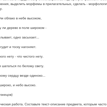
ения, выделить морфемы в прилагательных, сделать - морфологическ
у.
ли облако в небе высоком,
 ли дерево в поле широком -
лывает, одно засыхает...
гудит и тоску нагоняет.
ого нету - что чистого нету.
 шататься по белому свету.
кому сердцу везде одиноко...
широко, и небо высоко.
узнецов)
рческая работа. Составьте текст-описание предмета, которым часто п