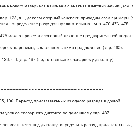
ние нового материала начинаем с анализа языковых единиц (см. та
пар. 123, ч. I, делаем опорный конспект, приводим свои примеры (с
ния - определение разрядов прилагательных - упр. 470-473, 475.
 475 можно провести словарный диктант с предварительной подгото
торяем паронимы, составляем с ними предложения (упр. 485).
. 123, ч. I, упр. 487 (подготовиться к словарному диктанту).
----------------------------------------------------------------------
05, 106. Переход прилагательных из одного разряда в другой.
м урок со словарного диктанта по домашнему упр. 487.
: записать текст под диктовку, определить разряд прилагательных,