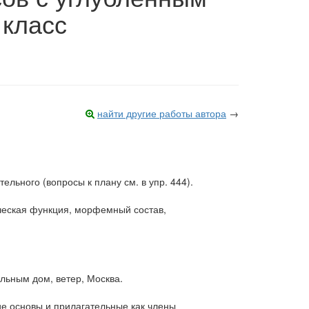
 класс
найти другие работы автора
→
льного (вопросы к плану см. в упр. 444).
ическая функция, морфемный состав,
льным дом, ветер, Москва.
ие основы и прилагательные как члены