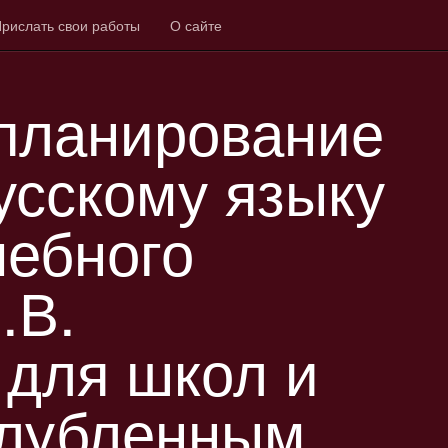
рислать свои работы
О сайте
планирование
усскому языку
чебного
.В.
 для школ и
глубленным