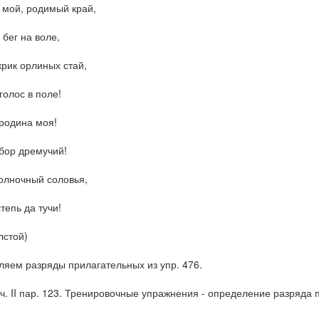
 мой, родимый край,
 бег на воле,
крик орлиных стай,
голос в поле!
 родина моя!
 бор дремучий!
олночный соловья,
тепь да тучи!
лстой)
яем разряды прилагательных из упр. 476.
ч. II пар. 123. Тренировочные упражнения - определение разряда п