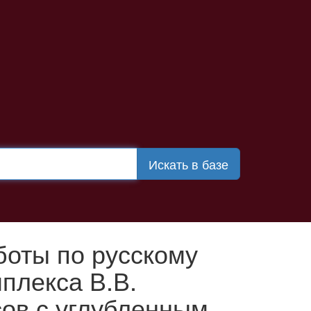
Искать в базе
оты по русскому
плекса В.В.
сов с углубленным