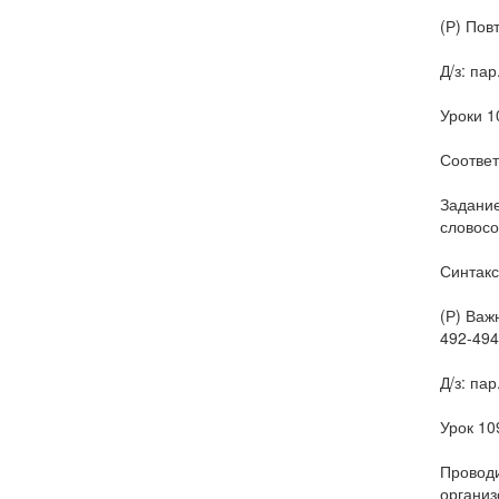
(Р) Пов
Д/з: пар
Уроки 1
Соответ
Задание
словосо
Синтакс
(Р) Важ
492-494
Д/з: пар
Урок 10
Проводи
организ