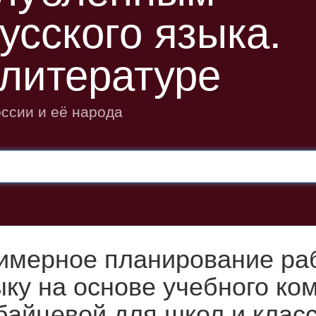
усского языка.
 литературе
оссии и её народа
имерное планирование раб
ыку на основе учебного ком
байцевой для школ и клас