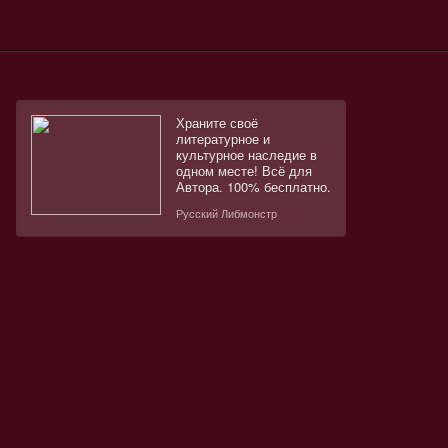
Храните своё
литературное и
культурное наследие в
одном месте! Всё для
Автора. 100% бесплатно.
Русский Либмонстр